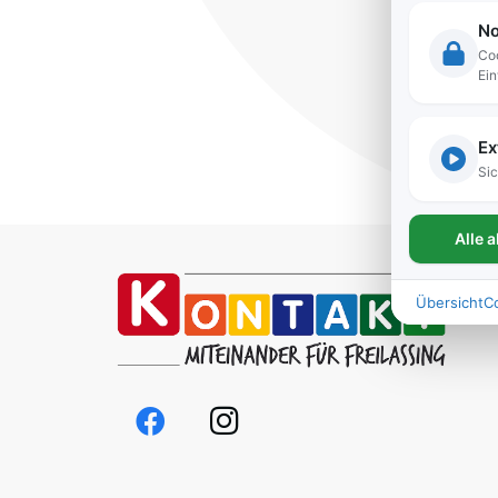
No
Coo
Ein
Ex
Sic
Alle 
Übersicht
C