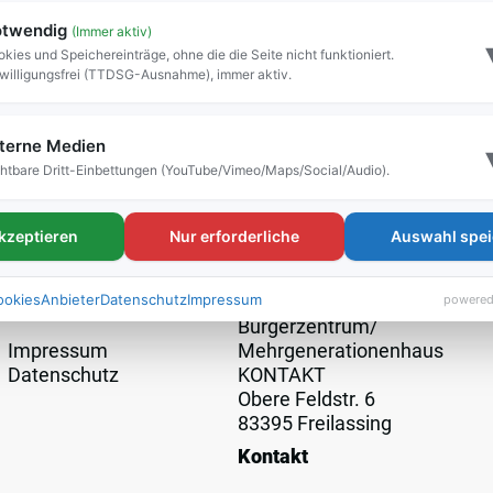
twendig
(Immer aktiv)
kies und Speichereinträge, ohne die die Seite nicht funktioniert.
willigungsfrei (TTDSG-Ausnahme), immer aktiv.
terne Medien
htbare Dritt-Einbettungen (YouTube/Vimeo/Maps/Social/Audio).
akzeptieren
Nur erforderliche
Auswahl spei
Rechtliche
Anschrift
Angaben
ookies
Anbieter
Datenschutz
Impressum
powered
Bürgerzentrum/
Impressum
Mehrgenerationenhaus
Datenschutz
KONTAKT
Obere Feldstr. 6
83395 Freilassing
Kontakt